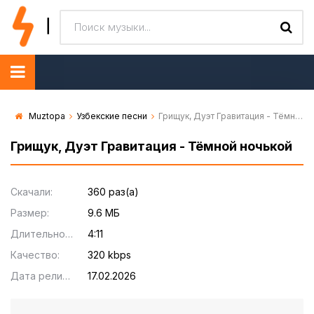
Muztopa
Узбекские песни
Грищук, Дуэт Гравитация - Тёмной ночькой
Грищук, Дуэт Гравитация - Тёмной ночькой
Скачали:
360 раз(а)
Размер:
9.6 МБ
Длительность:
4:11
Качество:
320 kbps
Дата релиза:
17.02.2026