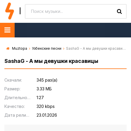
Muztopa
Узбекские песни
SashaG - А мы девушки красавицы
SashaG - А мы девушки красавицы
Скачали:
345 раз(а)
Размер:
3.33 МБ
Длительность:
1:27
Качество:
320 kbps
Дата релиза:
23.01.2026