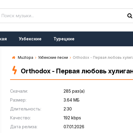
кая
Узбекские
Турецкие
Muztopa
Узбекские песни
Orthodox - Первая любовь хулиг
Orthodox - Первая любовь хулига
Скачали:
285 раз(а)
Размер:
3.64 МБ
Длительность:
2:30
Качество:
192 kbps
Дата релиза:
07.01.2026