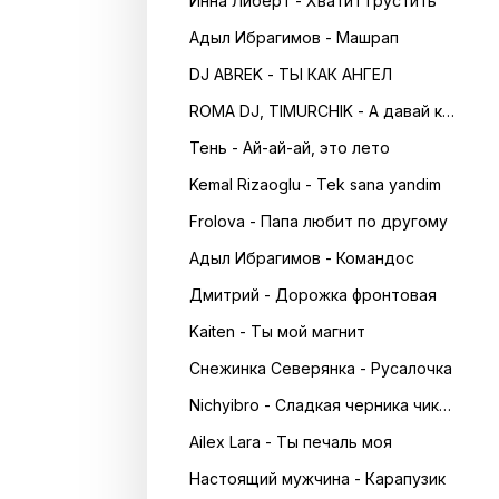
Инна Либерт - Хватит грустить
Адыл Ибрагимов - Машрап
DJ ABREK - ТЫ КАК АНГЕЛ
ROMA DJ, TIMURCHIK - А давай кружитись в танці
Тень - Ай-ай-ай, это лето
Kemal Rizaoglu - Tek sana yandim
Frolova - Папа любит по другому
Адыл Ибрагимов - Командос
Дмитрий - Дорожка фронтовая
Kaiten - Ты мой магнит
Снежинка Северянка - Русалочка
Nichyibro - Сладкая черника чика чика
Ailex Lara - Ты печаль моя
Настоящий мужчина - Карапузик