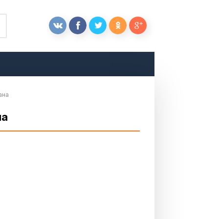
ана
на