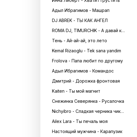
Инна Либерт - Хватит грустить
Адыл Ибрагимов - Машрап
DJ ABREK - ТЫ КАК АНГЕЛ
ROMA DJ, TIMURCHIK - А давай кружитись в танці
Тень - Ай-ай-ай, это лето
Kemal Rizaoglu - Tek sana yandim
Frolova - Папа любит по другому
Адыл Ибрагимов - Командос
Дмитрий - Дорожка фронтовая
Kaiten - Ты мой магнит
Снежинка Северянка - Русалочка
Nichyibro - Сладкая черника чика чика
Ailex Lara - Ты печаль моя
Настоящий мужчина - Карапузик