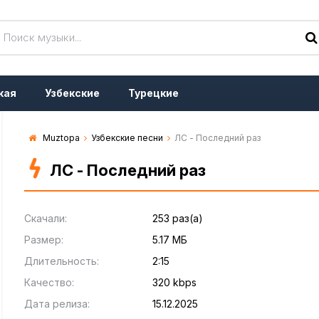
кая
Узбекские
Турецкие
Muztopa
Узбекские песни
ЛС - Последний раз
ЛС - Последний раз
Скачали:
253 раз(а)
Размер:
5.17 МБ
Длительность:
2:15
Качество:
320 kbps
Дата релиза:
15.12.2025