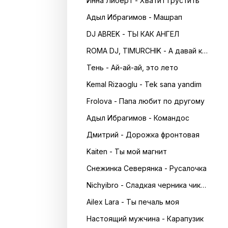
Инна Либерт - Хватит грустить
Адыл Ибрагимов - Машрап
DJ ABREK - ТЫ КАК АНГЕЛ
ROMA DJ, TIMURCHIK - А давай кружитись в танці
Тень - Ай-ай-ай, это лето
Kemal Rizaoglu - Tek sana yandim
Frolova - Папа любит по другому
Адыл Ибрагимов - Командос
Дмитрий - Дорожка фронтовая
Kaiten - Ты мой магнит
Снежинка Северянка - Русалочка
Nichyibro - Сладкая черника чика чика
Ailex Lara - Ты печаль моя
Настоящий мужчина - Карапузик