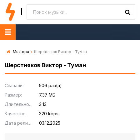
Muztopa
Шерстняков Виктор - Туман
Шерстняков Виктор - Туман
Скачали:
506 раз(а)
Размер:
7.37 МБ
Длительность:
3:13
Качество:
320 kbps
Дата релиза:
03.12.2025