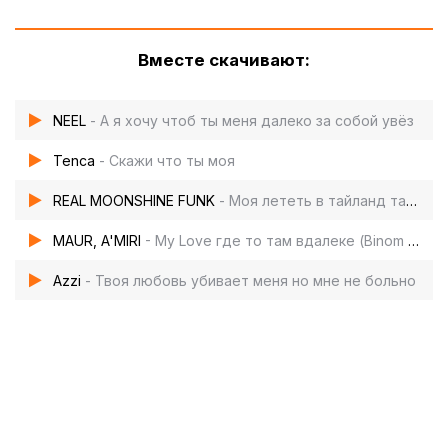
Вместе скачивают:
NEEL
- А я хочу чтоб ты меня далеко за собой увёз
Tenca
- Скажи что ты моя
REAL MOONSHINE FUNK
- Моя лететь в тайланд там баба (Super Slowed)
MAUR, A'MIRI
- My Love где то там вдалеке (Binom music remix)
Azzi
- Твоя любовь убивает меня но мне не больно