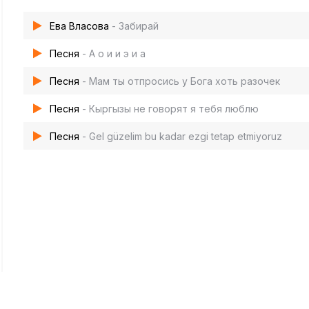
Ева Власова
- Забирай
Песня
- А о и и э и а
Песня
- Мам ты отпросись у Бога хоть разочек
Песня
- Кыргызы не говорят я тебя люблю
Песня
- Gel güzelim bu kadar ezgi tetap etmiyoruz