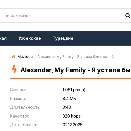
кая
Узбекские
Турецкие
Muztopa
Alexander, My Family - Я устала быть женой
Alexander, My Family - Я устала б
Скачали:
1 061 раз(а)
Размер:
8.4 МБ
Длительность:
3:40
Качество:
320 kbps
Дата релиза:
02.12.2025