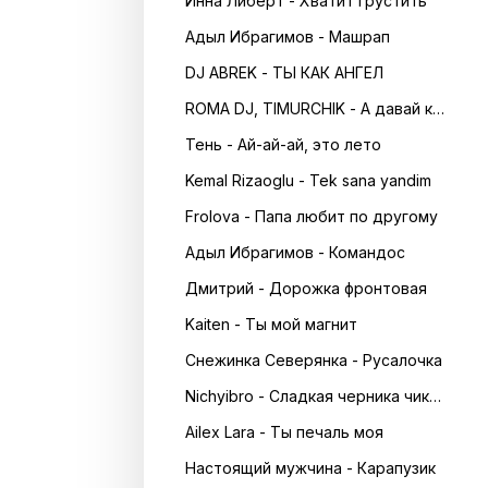
Инна Либерт - Хватит грустить
Адыл Ибрагимов - Машрап
DJ ABREK - ТЫ КАК АНГЕЛ
ROMA DJ, TIMURCHIK - А давай кружитись в танці
Тень - Ай-ай-ай, это лето
Kemal Rizaoglu - Tek sana yandim
Frolova - Папа любит по другому
Адыл Ибрагимов - Командос
Дмитрий - Дорожка фронтовая
Kaiten - Ты мой магнит
Снежинка Северянка - Русалочка
Nichyibro - Сладкая черника чика чика
Ailex Lara - Ты печаль моя
Настоящий мужчина - Карапузик