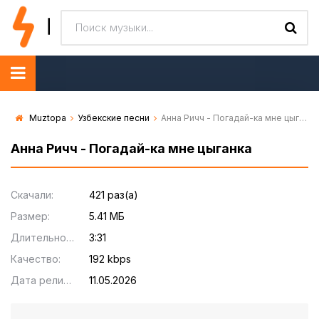
Muztopa
Узбекские песни
Анна Ричч - Погадай-ка мне цыганка
Анна Ричч - Погадай-ка мне цыганка
Скачали:
421 раз(а)
Размер:
5.41 МБ
Длительность:
3:31
Качество:
192 kbps
Дата релиза:
11.05.2026