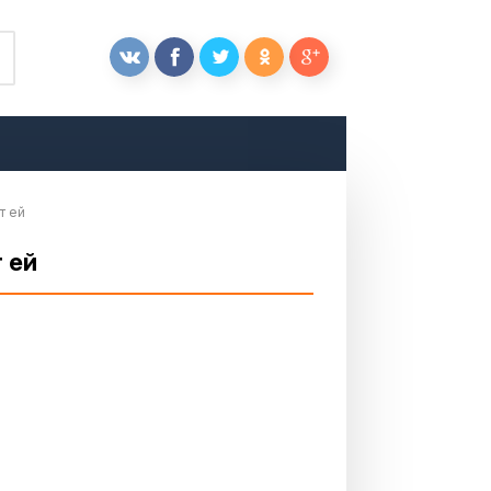
т ей
т ей