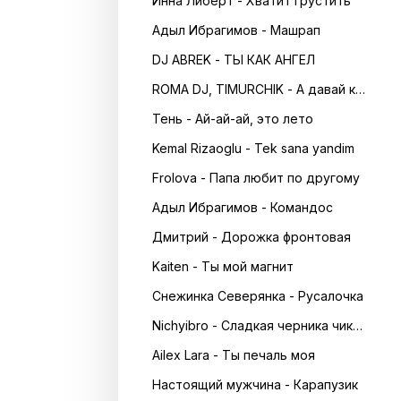
Инна Либерт - Хватит грустить
Адыл Ибрагимов - Машрап
DJ ABREK - ТЫ КАК АНГЕЛ
ROMA DJ, TIMURCHIK - А давай кружитись в танці
Тень - Ай-ай-ай, это лето
Kemal Rizaoglu - Tek sana yandim
Frolova - Папа любит по другому
Адыл Ибрагимов - Командос
Дмитрий - Дорожка фронтовая
Kaiten - Ты мой магнит
Снежинка Северянка - Русалочка
Nichyibro - Сладкая черника чика чика
Ailex Lara - Ты печаль моя
Настоящий мужчина - Карапузик