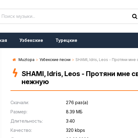
кая
Узбекские
Турецкие
Muztopa
Узбекские песни
SHAMI, Idris, Leos - Протяни мн
SHAMI, Idris, Leos - Протяни мне 
нежную
Скачали:
276 раз(а)
Размер:
8.39 МБ
Длительность:
3:40
Качество:
320 kbps