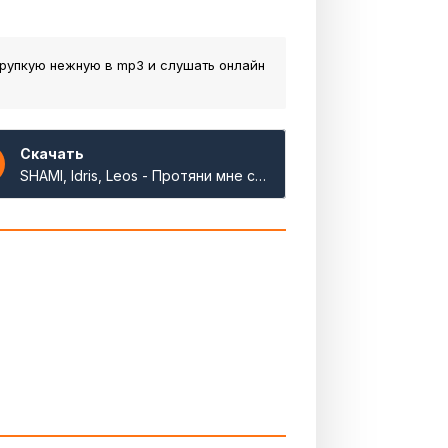
 хрупкую нежную
в mp3 и слушать онлайн
Скачать
SHAMI, Idris, Leos - Протяни мне свою руку хрупкую нежную