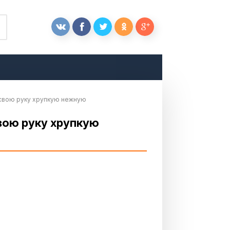
е свою руку хрупкую нежную
свою руку хрупкую