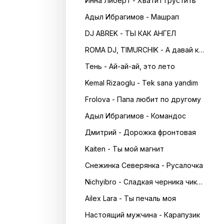
Инна Либерт - Хватит грустить
Адыл Ибрагимов - Машрап
DJ ABREK - ТЫ КАК АНГЕЛ
ROMA DJ, TIMURCHIK - А давай кружитись в танці
Тень - Ай-ай-ай, это лето
Kemal Rizaoglu - Tek sana yandim
Frolova - Папа любит по другому
Адыл Ибрагимов - Командос
Дмитрий - Дорожка фронтовая
Kaiten - Ты мой магнит
Снежинка Северянка - Русалочка
Nichyibro - Сладкая черника чика чика
Ailex Lara - Ты печаль моя
Настоящий мужчина - Карапузик