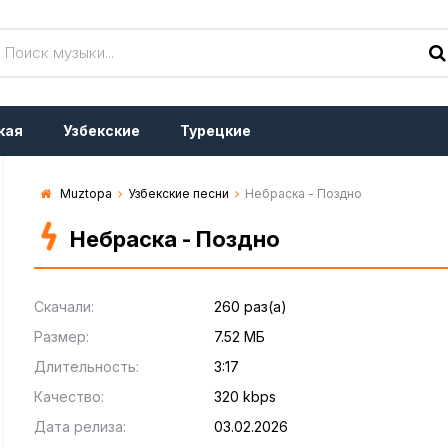
кая
Узбекские
Турецкие
Muztopa
Узбекские песни
Небраска - Поздно
Небраска - Поздно
Скачали:
260 раз(а)
Размер:
7.52 МБ
Длительность:
3:17
Качество:
320 kbps
Дата релиза:
03.02.2026