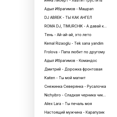
Инна Либерт - Хватит грустить
Адыл Ибрагимов - Машрап
DJ ABREK - ТЫ КАК АНГЕЛ
ROMA DJ, TIMURCHIK - А давай кружитись в танці
Тень - Ай-ай-ай, это лето
Kemal Rizaoglu - Tek sana yandim
Frolova - Папа любит по другому
Адыл Ибрагимов - Командос
Дмитрий - Дорожка фронтовая
Kaiten - Ты мой магнит
Снежинка Северянка - Русалочка
Nichyibro - Сладкая черника чика чика
Ailex Lara - Ты печаль моя
Настоящий мужчина - Карапузик