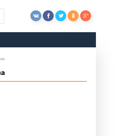
оза
за