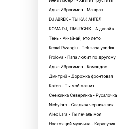
Инна Либерт - Хватит грустить
Адыл Ибрагимов - Машрап
DJ ABREK - ТЫ КАК АНГЕЛ
ROMA DJ, TIMURCHIK - А давай кружитись в танці
Тень - Ай-ай-ай, это лето
Kemal Rizaoglu - Tek sana yandim
Frolova - Папа любит по другому
Адыл Ибрагимов - Командос
Дмитрий - Дорожка фронтовая
Kaiten - Ты мой магнит
Снежинка Северянка - Русалочка
Nichyibro - Сладкая черника чика чика
Ailex Lara - Ты печаль моя
Настоящий мужчина - Карапузик