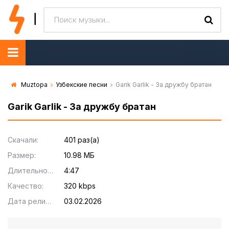
Muztopa
Узбекские песни
Garik Garlik - За дружбу братан
Garik Garlik - За дружбу братан
Скачали:
401 раз(а)
Размер:
10.98 МБ
Длительность:
4:47
Качество:
320 kbps
Дата релиза:
03.02.2026