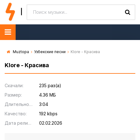
Muztopa
Узбекские песни
Klore - Красива
Klore - Красива
Скачали:
235 раз(а)
Размер:
4.36 МБ
Длительность:
3:04
Качество:
192 kbps
Дата релиза:
02.02.2026