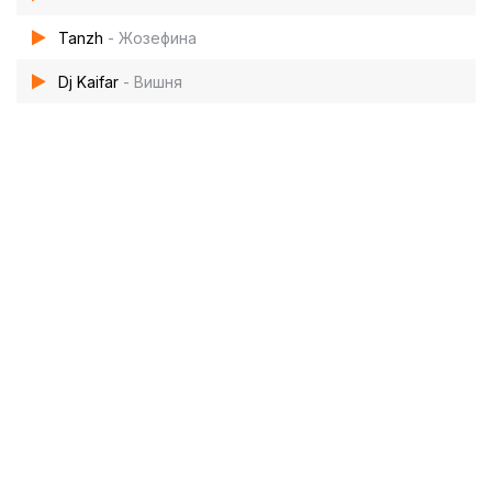
Tanzh
- Жозефина
Dj Kaifar
- Вишня