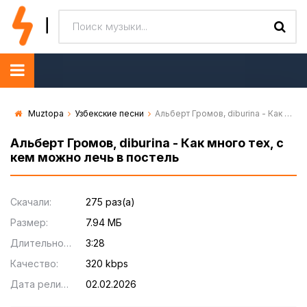
Muztopa
Узбекские песни
Альберт Громов, diburina - Как много тех, с кем можно лечь в постель
Альберт Громов, diburina - Как много тех, с
кем можно лечь в постель
Скачали:
275 раз(а)
Размер:
7.94 МБ
Длительность:
3:28
Качество:
320 kbps
Дата релиза:
02.02.2026