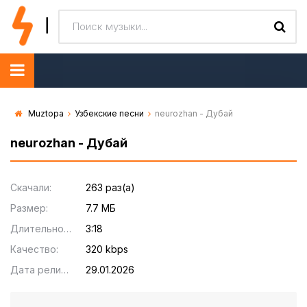
Muztopa
Узбекские песни
neurozhan - Дубай
neurozhan - Дубай
Скачали:
263 раз(а)
Размер:
7.7 МБ
Длительность:
3:18
Качество:
320 kbps
Дата релиза:
29.01.2026