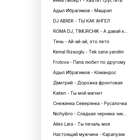
Инна Либерт - Хватит грустить
Адыл Ибрагимов - Машрап
DJ ABREK - ТЫ КАК АНГЕЛ
ROMA DJ, TIMURCHIK - А давай кружитись в танці
Тень - Ай-ай-ай, это лето
Kemal Rizaoglu - Tek sana yandim
Frolova - Папа любит по другому
Адыл Ибрагимов - Командос
Дмитрий - Дорожка фронтовая
Kaiten - Ты мой магнит
Снежинка Северянка - Русалочка
Nichyibro - Сладкая черника чика чика
Ailex Lara - Ты печаль моя
Настоящий мужчина - Карапузик