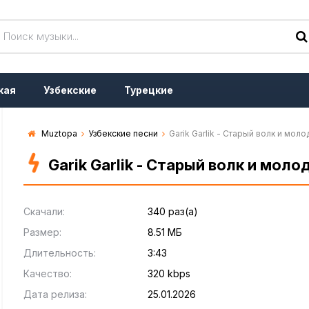
кая
Узбекские
Турецкие
Muztopa
Узбекские песни
Garik Garlik - Cтарый волк и мол
Garik Garlik - Cтарый волк и мол
Скачали:
340 раз(а)
Размер:
8.51 МБ
Длительность:
3:43
Качество:
320 kbps
Дата релиза:
25.01.2026