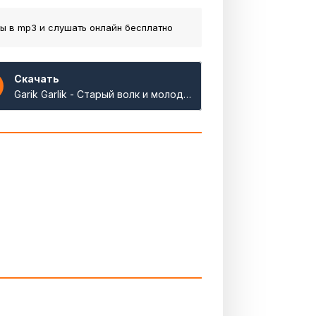
лы
в mp3 и слушать онлайн бесплатно
Скачать
Garik Garlik - Cтарый волк и молодые шакалы