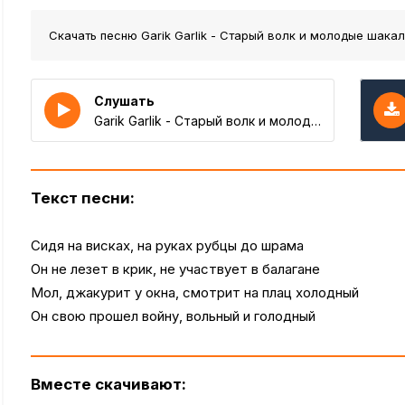
Скачать песню Garik Garlik - Cтарый волк и молодые шака
Слушать
Garik Garlik - Cтарый волк и молодые шакалы
Текст песни:
Сидя на висках, на руках рубцы до шрама
Он не лезет в крик, не участвует в балагане
Мол, джакурит у окна, смотрит на плац холодный
Он свою прошел войну, вольный и голодный
Вместе скачивают: