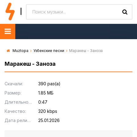
Muztopa
Узбекские песни
Маракеш - Заноза
Маракеш - Заноза
Скачали:
390 раз(а)
Размер:
1.85 МБ
Длительность:
0:47
Качество:
320 kbps
Дата релиза:
25.01.2026