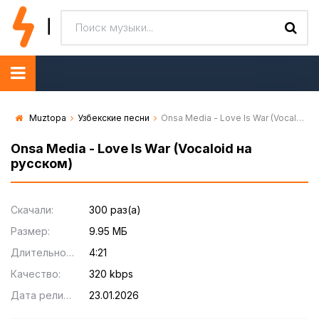
Muztopa
Узбекские песни
Onsa Media - Love Is War (Vocaloid на русском)
Onsa Media - Love Is War (Vocaloid на
русском)
Скачали:
300 раз(а)
Размер:
9.95 МБ
Длительность:
4:21
Качество:
320 kbps
Дата релиза:
23.01.2026