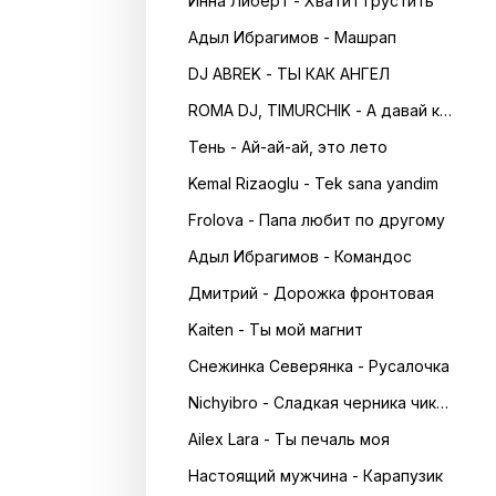
Инна Либерт - Хватит грустить
Адыл Ибрагимов - Машрап
DJ ABREK - ТЫ КАК АНГЕЛ
ROMA DJ, TIMURCHIK - А давай кружитись в танці
Тень - Ай-ай-ай, это лето
Kemal Rizaoglu - Tek sana yandim
Frolova - Папа любит по другому
Адыл Ибрагимов - Командос
Дмитрий - Дорожка фронтовая
Kaiten - Ты мой магнит
Снежинка Северянка - Русалочка
Nichyibro - Сладкая черника чика чика
Ailex Lara - Ты печаль моя
Настоящий мужчина - Карапузик