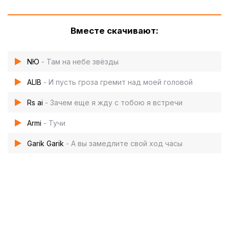
Вместе скачивают:
NЮ
- Там на небе звёзды
ALIB
- И пусть гроза гремит над моей головой
Rs ai
- Зачем еще я жду с тобою я встречи
Armi
- Тучи
Garik Garik
- А вы замедлите свой ход часы