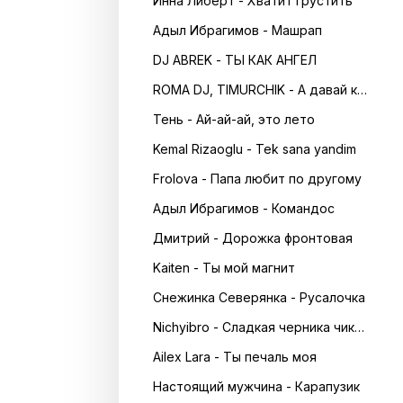
Инна Либерт - Хватит грустить
Адыл Ибрагимов - Машрап
DJ ABREK - ТЫ КАК АНГЕЛ
ROMA DJ, TIMURCHIK - А давай кружитись в танці
Тень - Ай-ай-ай, это лето
Kemal Rizaoglu - Tek sana yandim
Frolova - Папа любит по другому
Адыл Ибрагимов - Командос
Дмитрий - Дорожка фронтовая
Kaiten - Ты мой магнит
Снежинка Северянка - Русалочка
Nichyibro - Сладкая черника чика чика
Ailex Lara - Ты печаль моя
Настоящий мужчина - Карапузик