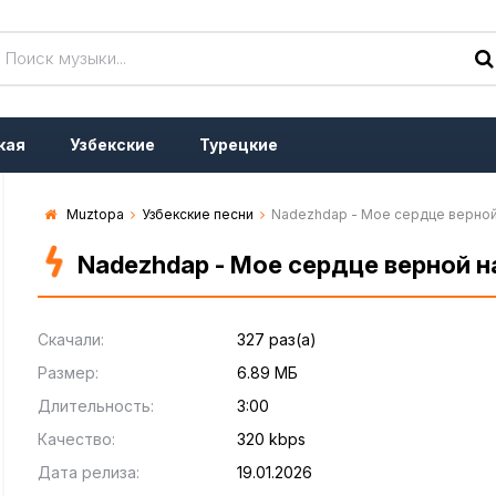
кая
Узбекские
Турецкие
Muztopa
Узбекские песни
Nadezhdap - Мое сердце верной
Nadezhdap - Мое сердце верной 
Скачали:
327 раз(а)
Размер:
6.89 МБ
Длительность:
3:00
Качество:
320 kbps
Дата релиза:
19.01.2026