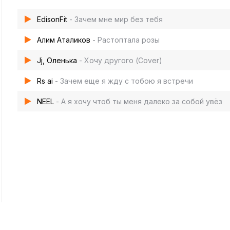
EdisonFit
- Зачем мне мир без тебя
Алим Аталиков
- Растоптала розы
Jj, Оленька
- Хочу другого (Cover)
Rs ai
- Зачем еще я жду с тобою я встречи
NEEL
- А я хочу чтоб ты меня далеко за собой увёз