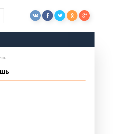
жешь
ешь