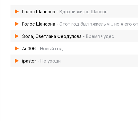
Голос Шансона
- Вдохни жизнь Шансон
Голос Шансона
- Этот год был тяжёлым… но я его о
Эола, Светлана Феодулова
- Время чудес
Ai-306
- Новый год
ipastor
- Не уходи