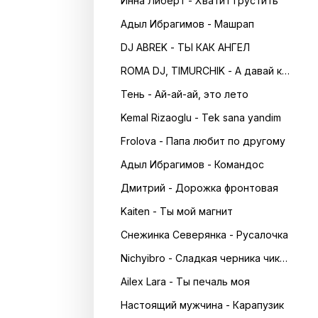
Инна Либерт - Хватит грустить
Адыл Ибрагимов - Машрап
DJ ABREK - ТЫ КАК АНГЕЛ
ROMA DJ, TIMURCHIK - А давай кружитись в танці
Тень - Ай-ай-ай, это лето
Kemal Rizaoglu - Tek sana yandim
Frolova - Папа любит по другому
Адыл Ибрагимов - Командос
Дмитрий - Дорожка фронтовая
Kaiten - Ты мой магнит
Снежинка Северянка - Русалочка
Nichyibro - Сладкая черника чика чика
Ailex Lara - Ты печаль моя
Настоящий мужчина - Карапузик