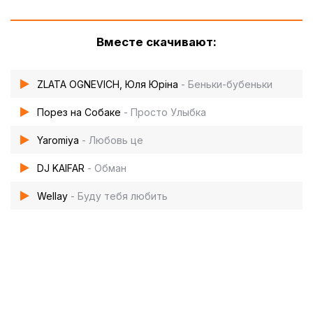
Вместе скачивают:
ZLATA OGNEVICH, Юля Юріна
- Беньки-бубеньки
Порез на Собаке
- Просто Улыбка
Yaromiya
- Любовь це
DJ KAIFAR
- Обман
Wellay
- Буду тебя любить