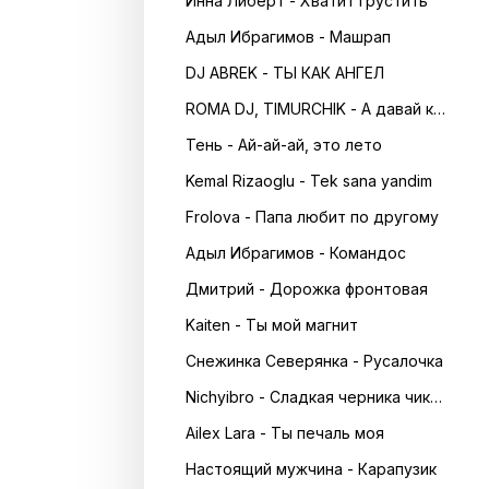
Инна Либерт - Хватит грустить
Адыл Ибрагимов - Машрап
DJ ABREK - ТЫ КАК АНГЕЛ
ROMA DJ, TIMURCHIK - А давай кружитись в танці
Тень - Ай-ай-ай, это лето
Kemal Rizaoglu - Tek sana yandim
Frolova - Папа любит по другому
Адыл Ибрагимов - Командос
Дмитрий - Дорожка фронтовая
Kaiten - Ты мой магнит
Снежинка Северянка - Русалочка
Nichyibro - Сладкая черника чика чика
Ailex Lara - Ты печаль моя
Настоящий мужчина - Карапузик