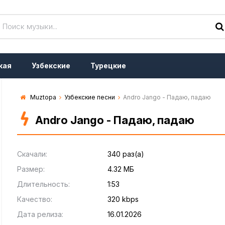
кая
Узбекские
Турецкие
Muztopa
Узбекские песни
Andro Jango - Падаю, падаю
Andro Jango - Падаю, падаю
Скачали:
340 раз(а)
Размер:
4.32 МБ
Длительность:
1:53
Качество:
320 kbps
Дата релиза:
16.01.2026