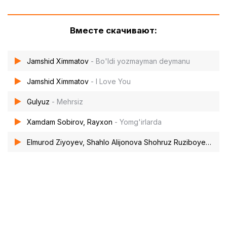
Вместе скачивают:
Jamshid Ximmatov
- Bo'ldi yozmayman deymanu
Jamshid Ximmatov
- I Love You
Gulyuz
- Mehrsiz
Xamdam Sobirov, Rayxon
- Yomg'irlarda
Elmurod Ziyoyev, Shahlo Alijonova Shohruz Ruziboyev
- Di