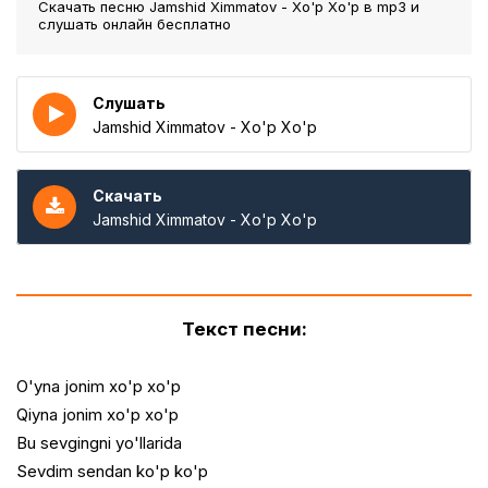
Скачать песню Jamshid Ximmatov - Xo'p Xo'p
в mp3 и
слушать онлайн бесплатно
Слушать
Jamshid Ximmatov - Xo'p Xo'p
Скачать
Jamshid Ximmatov - Xo'p Xo'p
Текст песни:
O'yna jonim xo'p xo'p
Qiyna jonim xo'p xo'p
Bu sevgingni yo'llarida
Sevdim sendan ko'p ko'p