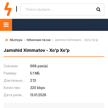
Muztopa
Узбекские песни
Jamshid Ximmatov - Xo'p Xo'p
Jamshid Ximmatov - Xo'p Xo'p
Скачали:
668 раз(а)
Размер:
5.1 МБ
Длительность:
2:13
Качество:
320 kbps
Дата релиза:
13.01.2026