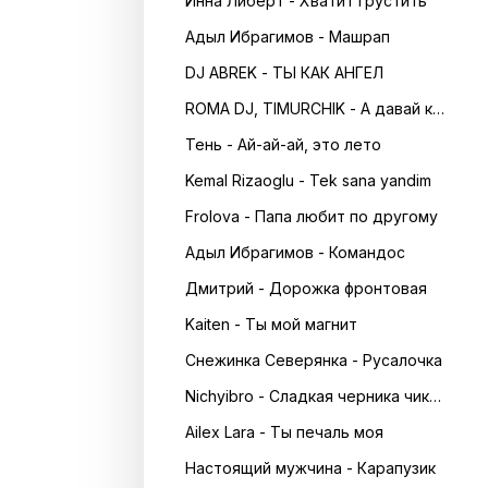
Инна Либерт - Хватит грустить
Адыл Ибрагимов - Машрап
DJ ABREK - ТЫ КАК АНГЕЛ
ROMA DJ, TIMURCHIK - А давай кружитись в танці
Тень - Ай-ай-ай, это лето
Kemal Rizaoglu - Tek sana yandim
Frolova - Папа любит по другому
Адыл Ибрагимов - Командос
Дмитрий - Дорожка фронтовая
Kaiten - Ты мой магнит
Снежинка Северянка - Русалочка
Nichyibro - Сладкая черника чика чика
Ailex Lara - Ты печаль моя
Настоящий мужчина - Карапузик