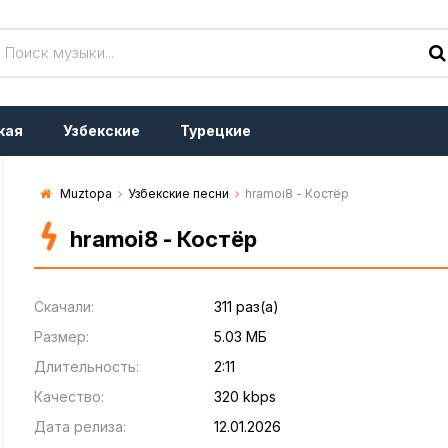
кая
Узбекские
Турецкие
Muztopa
Узбекские песни
hramoi8 - Костёр
hramoi8 - Костёр
Скачали:
311 раз(а)
Размер:
5.03 МБ
Длительность:
2:11
Качество:
320 kbps
Дата релиза:
12.01.2026