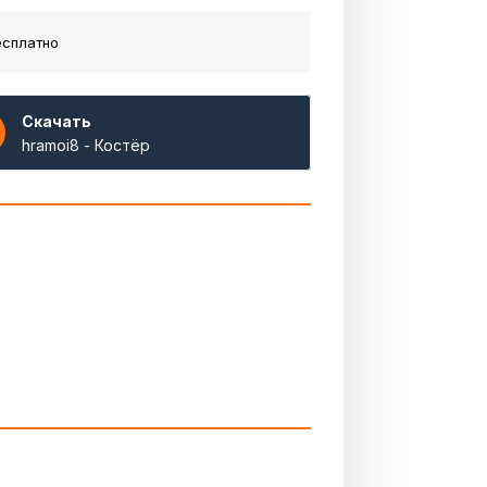
есплатно
Скачать
hramoi8 - Костёр