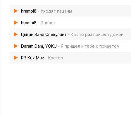
hramoi8
- Уходят пацаны
hramoi8
- Эполет
Цыган Ваня Спекулянт
- Как то раз пришёл домой
Daram Dam, YOKU
- Я пришел к тебе с приветом
RB Kuz Muz
- Костер