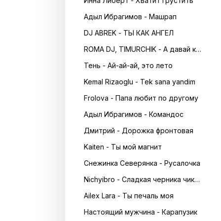
Инна Либерт - Хватит грустить
Адыл Ибрагимов - Машрап
DJ ABREK - ТЫ КАК АНГЕЛ
ROMA DJ, TIMURCHIK - А давай кружитись в танці
Тень - Ай-ай-ай, это лето
Kemal Rizaoglu - Tek sana yandim
Frolova - Папа любит по другому
Адыл Ибрагимов - Командос
Дмитрий - Дорожка фронтовая
Kaiten - Ты мой магнит
Снежинка Северянка - Русалочка
Nichyibro - Сладкая черника чика чика
Ailex Lara - Ты печаль моя
Настоящий мужчина - Карапузик