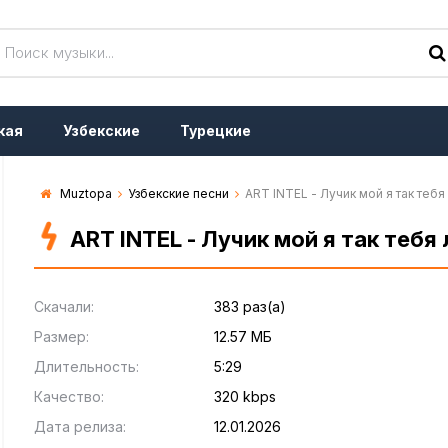
кая
Узбекские
Турецкие
Muztopa
Узбекские песни
ART INTEL - Лучик мой я так теб
ART INTEL - Лучик мой я так теб
Скачали:
383 раз(а)
Размер:
12.57 МБ
Длительность:
5:29
Качество:
320 kbps
Дата релиза:
12.01.2026