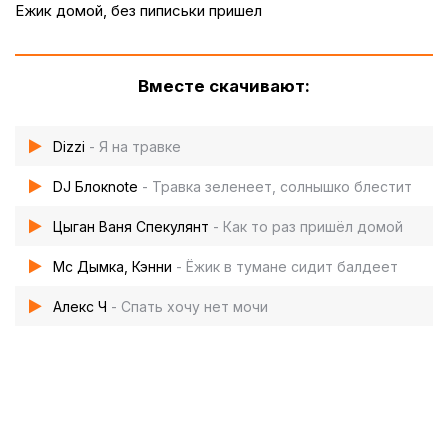
Ежик домой, без пиписьки пришел
Вместе скачивают:
Dizzi
- Я на травке
DJ Блокnote
- Травка зеленеет, солнышко блестит
Цыган Ваня Спекулянт
- Как то раз пришёл домой
Мс Дымка, Кэнни
- Ёжик в тумане сидит балдеет
Алекс Ч
- Спать хочу нет мочи