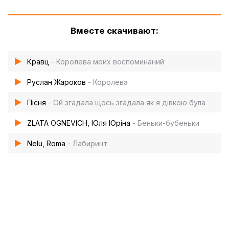
Вместе скачивают:
Кравц
- Королева моих воспоминаний
Руслан Жароков
- Королева
Пісня
- Ой згадала щось згадала як я дівкою була
ZLATA OGNEVICH, Юля Юріна
- Беньки-бубеньки
Nelu, Roma
- Лабиринт