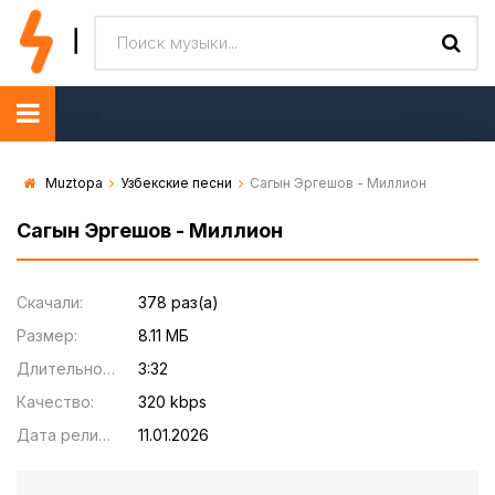
Muztopa
Узбекские песни
Сагын Эргешов - Миллион
Сагын Эргешов - Миллион
Скачали:
378 раз(а)
Размер:
8.11 МБ
Длительность:
3:32
Качество:
320 kbps
Дата релиза:
11.01.2026