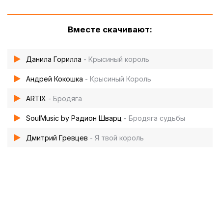
Вместе скачивают:
Данила Горилла
- Крысиный король
Андрей Кокошка
- Крысиный Король
ARTIX
- Бродяга
SoulMusic by Радион Шварц
- Бродяга судьбы
Дмитрий Гревцев
- Я твой король