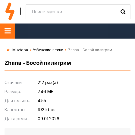
Muztopa
Узбекские песни
Zhana - Босой пилигрим
Zhana - Босой пилигрим
Скачали:
212 раз(а)
Размер:
7.46 МБ
Длительность:
4:55
Качество:
192 kbps
Дата релиза:
09.01.2026