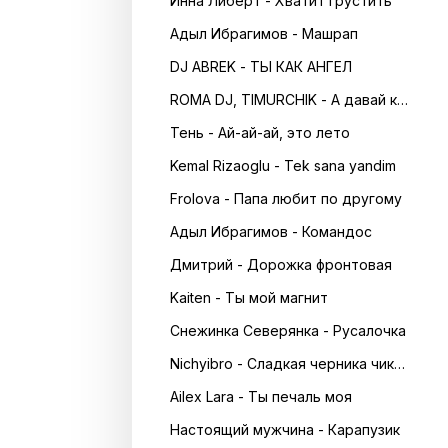
Инна Либерт - Хватит грустить
Адыл Ибрагимов - Машрап
DJ ABREK - ТЫ КАК АНГЕЛ
ROMA DJ, TIMURCHIK - А давай кружитись в танці
Тень - Ай-ай-ай, это лето
Kemal Rizaoglu - Tek sana yandim
Frolova - Папа любит по другому
Адыл Ибрагимов - Командос
Дмитрий - Дорожка фронтовая
Kaiten - Ты мой магнит
Снежинка Северянка - Русалочка
Nichyibro - Сладкая черника чика чика
Ailex Lara - Ты печаль моя
Настоящий мужчина - Карапузик