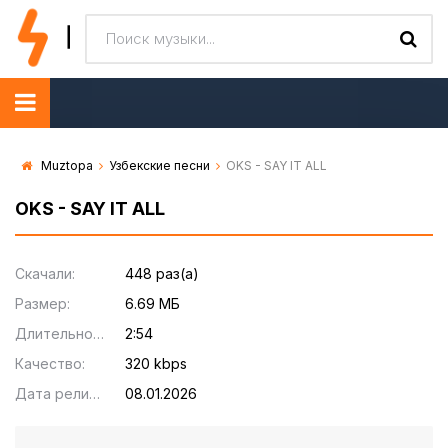
Muztopa
Узбекские песни
OKS - SAY IT ALL
OKS - SAY IT ALL
Скачали:
448 раз(а)
Размер:
6.69 МБ
Длительность:
2:54
Качество:
320 kbps
Дата релиза:
08.01.2026