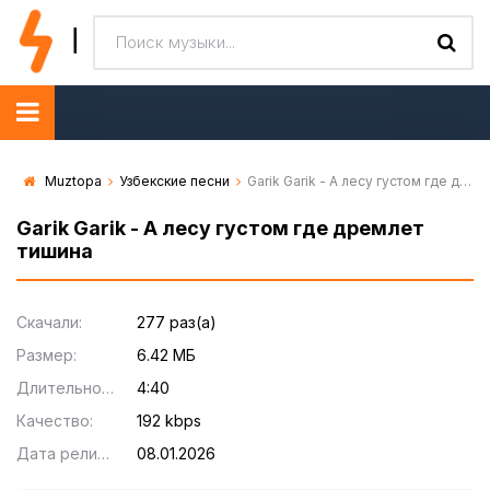
Muztopa
Узбекские песни
Garik Garik - А лесу густом где дремлет тишина
Garik Garik - А лесу густом где дремлет
тишина
Скачали:
277 раз(а)
Размер:
6.42 МБ
Длительность:
4:40
Качество:
192 kbps
Дата релиза:
08.01.2026