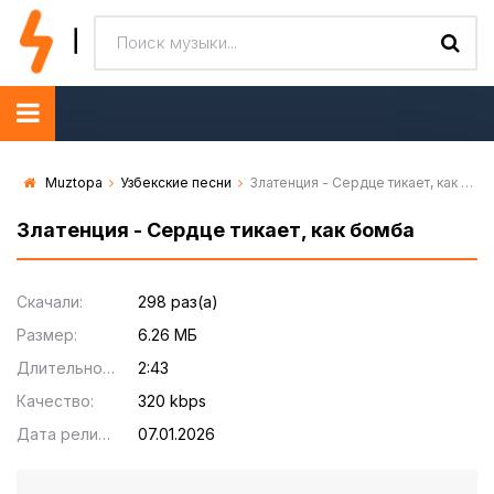
Muztopa
Узбекские песни
Златенция - Сердце тикает, как бомба
Златенция - Сердце тикает, как бомба
Скачали:
298 раз(а)
Размер:
6.26 МБ
Длительность:
2:43
Качество:
320 kbps
Дата релиза:
07.01.2026