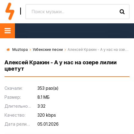
Muztopa
Узбекские песни
Алексей Кракин - А у нас на озере лилии цветут
Алексей Кракин - А у нас на озере лилии
цветут
Скачали:
353 раз(а)
Размер:
8.1 МБ
Длительность:
3:32
Качество:
320 kbps
Дата релиза:
05.01.2026