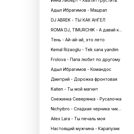
Инна Либерт - Хватит грустить
Адыл Ибрагимов - Машрап
DJ ABREK - ТЫ КАК АНГЕЛ
ROMA DJ, TIMURCHIK - А давай кружитись в танці
Тень - Ай-ай-ай, это лето
Kemal Rizaoglu - Tek sana yandim
Frolova - Папа любит по другому
Адыл Ибрагимов - Командос
Дмитрий - Дорожка фронтовая
Kaiten - Ты мой магнит
Снежинка Северянка - Русалочка
Nichyibro - Сладкая черника чика чика
Ailex Lara - Ты печаль моя
Настоящий мужчина - Карапузик