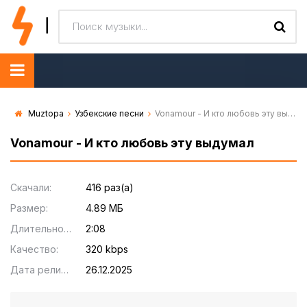
Muztopa
Узбекские песни
Vonamour - И кто любовь эту выдумал
Vonamour - И кто любовь эту выдумал
Скачали:
416 раз(а)
Размер:
4.89 МБ
Длительность:
2:08
Качество:
320 kbps
Дата релиза:
26.12.2025