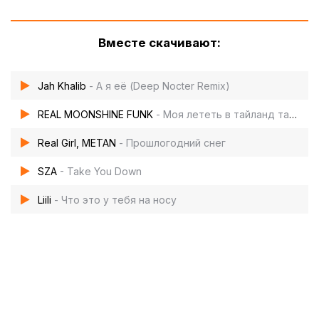
Вместе скачивают:
Jah Khalib
- А я её (Deep Nocter Remix)
REAL MOONSHINE FUNK
- Моя лететь в тайланд там баба (Super Slowed)
Real Girl, METAN
- Прошлогодний снег
SZA
- Take You Down
Liili
- Что это у тебя на носу