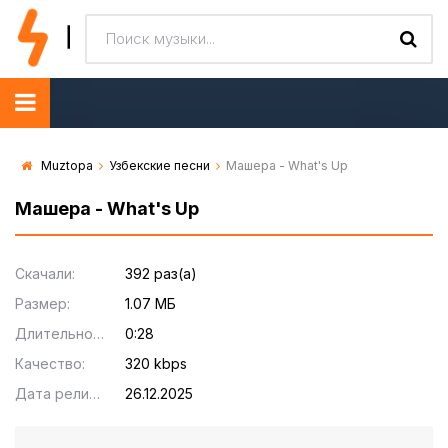
Muztopa
Узбекские песни
Машера - What's Up
Машера - What's Up
Скачали:
392 раз(а)
Размер:
1.07 МБ
Длительность:
0:28
Качество:
320 kbps
Дата релиза:
26.12.2025