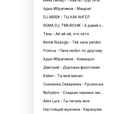
Инна Либерт - Хватит грустить
Адыл Ибрагимов - Машрап
DJ ABREK - ТЫ КАК АНГЕЛ
ROMA DJ, TIMURCHIK - А давай кружитись в танці
Тень - Ай-ай-ай, это лето
Kemal Rizaoglu - Tek sana yandim
Frolova - Папа любит по другому
Адыл Ибрагимов - Командос
Дмитрий - Дорожка фронтовая
Kaiten - Ты мой магнит
Снежинка Северянка - Русалочка
Nichyibro - Сладкая черника чика чика
Ailex Lara - Ты печаль моя
Настоящий мужчина - Карапузик