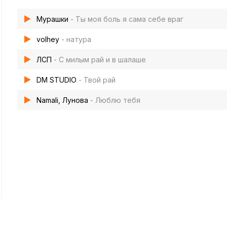
Мурашки
- Ты моя боль я сама себе враг
volhey
- натура
ЛСП
- С милым рай и в шалаше
DM STUDIO
- Твой рай
Namali, Лунова
- Люблю тебя