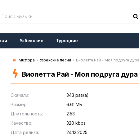
кая
Узбекские
Турецкие
Muztopa
Узбекские песни
Виолетта Рай - Моя подруга дур
Виолетта Рай - Моя подруга дура
Скачали:
343 раз(а)
Размер:
6.61 МБ
Длительность:
2:53
Качество:
320 kbps
Дата релиза:
24.12.2025