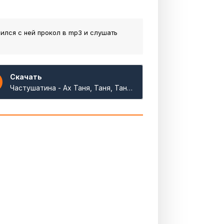
чился с ней прокол
в mp3 и слушать
Скачать
Частушатина - Ах Таня, Таня, Танечка - случился с ней прокол