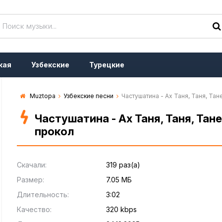
кая
Узбекские
Турецкие
Muztopa
Узбекские песни
Частушатина - Ах Таня, Таня, Тан
Частушатина - Ах Таня, Таня, Тане
прокол
Скачали:
319 раз(а)
Размер:
7.05 МБ
Длительность:
3:02
Качество:
320 kbps