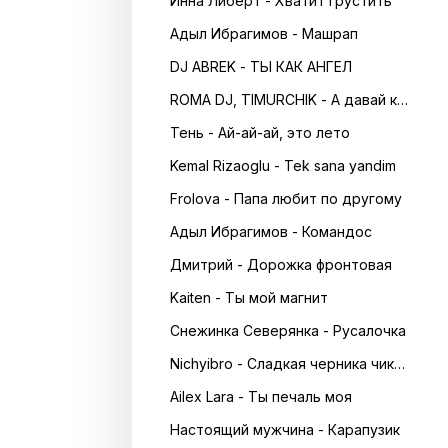
Инна Либерт - Хватит грустить
Адыл Ибрагимов - Машрап
DJ ABREK - ТЫ КАК АНГЕЛ
ROMA DJ, TIMURCHIK - А давай кружитись в танці
Тень - Ай-ай-ай, это лето
Kemal Rizaoglu - Tek sana yandim
Frolova - Папа любит по другому
Адыл Ибрагимов - Командос
Дмитрий - Дорожка фронтовая
Kaiten - Ты мой магнит
Снежинка Северянка - Русалочка
Nichyibro - Сладкая черника чика чика
Ailex Lara - Ты печаль моя
Настоящий мужчина - Карапузик