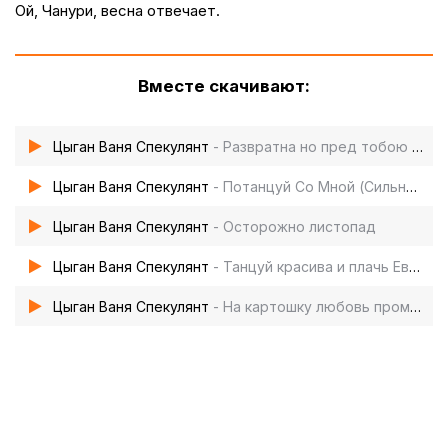
Ой, Чанури, весна отвечает.
Вместе скачивают:
Цыган Ваня Спекулянт
- Развратна но пред тобою чиста я
Цыган Ваня Спекулянт
- Потанцуй Со Мной (Сильная Песня)
Цыган Ваня Спекулянт
- Осторожно листопад
Цыган Ваня Спекулянт
- Танцуй красива и плачь Европа
Цыган Ваня Спекулянт
- На картошку любовь променял