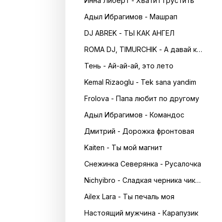
Инна Либерт - Хватит грустить
Адыл Ибрагимов - Машрап
DJ ABREK - ТЫ КАК АНГЕЛ
ROMA DJ, TIMURCHIK - А давай кружитись в танці
Тень - Ай-ай-ай, это лето
Kemal Rizaoglu - Tek sana yandim
Frolova - Папа любит по другому
Адыл Ибрагимов - Командос
Дмитрий - Дорожка фронтовая
Kaiten - Ты мой магнит
Снежинка Северянка - Русалочка
Nichyibro - Сладкая черника чика чика
Ailex Lara - Ты печаль моя
Настоящий мужчина - Карапузик