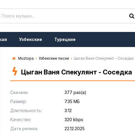
кая
Узбекские
Турецкие
Muztopa
Узбекские песни
Цыган Ваня Спекулянт - Соседка
Цыган Ваня Спекулянт - Соседка
Скачали:
377 раз(а)
Размер:
7.35 МБ
Длительность:
3:12
Качество:
320 kbps
Дата релиза:
22.12.2025