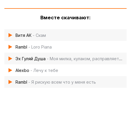
Вместе скачивают:
Витя АК
- Скам
Rambl
- Loro Piana
Эх Гуляй Душа
- Моя милка, кулаком, расправляется с быком
Alexbo
- Лечу к тебе
Rambl
- Я рискую всем что у меня есть