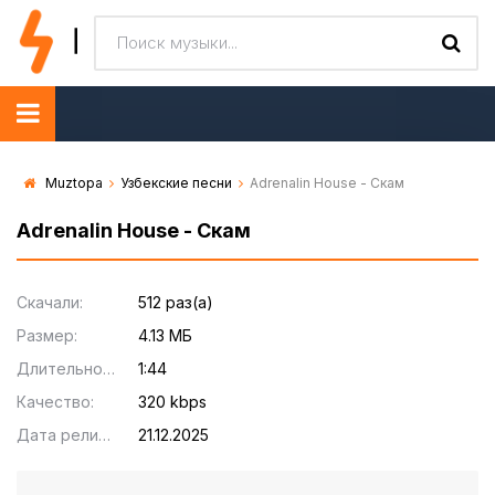
Muztopa
Узбекские песни
Adrenalin House - Скам
Adrenalin House - Скам
Скачали:
512 раз(а)
Размер:
4.13 МБ
Длительность:
1:44
Качество:
320 kbps
Дата релиза:
21.12.2025