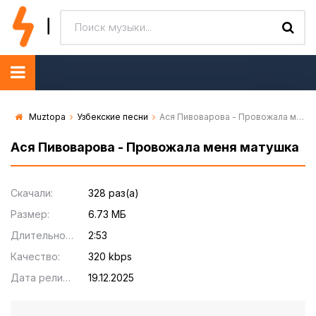
Muztopa
Узбекские песни
Ася Пивоварова - Провожала меня матушка
Ася Пивоварова - Провожала меня матушка
Скачали:
328 раз(а)
Размер:
6.73 МБ
Длительность:
2:53
Качество:
320 kbps
Дата релиза:
19.12.2025