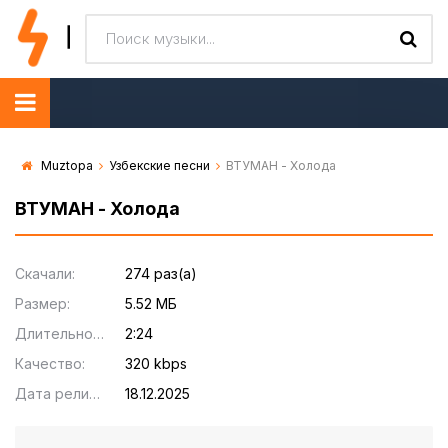
Muztopa
Узбекские песни
ВТУМАН - Холода
ВТУМАН - Холода
Скачали:
274 раз(а)
Размер:
5.52 МБ
Длительность:
2:24
Качество:
320 kbps
Дата релиза:
18.12.2025