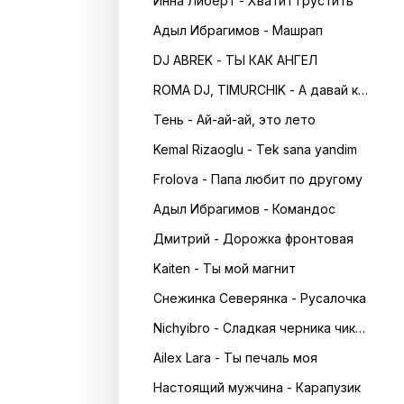
Инна Либерт - Хватит грустить
Адыл Ибрагимов - Машрап
DJ ABREK - ТЫ КАК АНГЕЛ
ROMA DJ, TIMURCHIK - А давай кружитись в танці
Тень - Ай-ай-ай, это лето
Kemal Rizaoglu - Tek sana yandim
Frolova - Папа любит по другому
Адыл Ибрагимов - Командос
Дмитрий - Дорожка фронтовая
Kaiten - Ты мой магнит
Снежинка Северянка - Русалочка
Nichyibro - Сладкая черника чика чика
Ailex Lara - Ты печаль моя
Настоящий мужчина - Карапузик