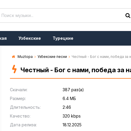
кая
Узбекские
Турецкие
Muztopa
Узбекские песни
Честный - Бог с нами, победа за 
Честный - Бог с нами, победа за 
Скачали:
387 раз(а)
Размер:
6.4 МБ
Длительность:
2:46
Качество:
320 kbps
Дата релиза:
18.12.2025