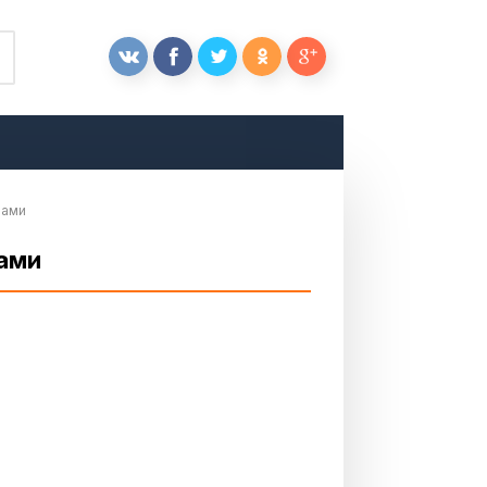
нами
нами