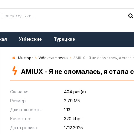
кая
Узбекские
Турецкие
Muztopa
Узбекские песни
AMIUX - Я не сломалась, я стала
AMIUX - Я не сломалась, я стала 
Скачали:
404 раз(а)
Размер:
2.79 МБ
Длительность:
1:13
Качество:
320 kbps
Дата релиза:
17.12.2025