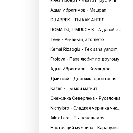
Инна Либерт - Хватит грустить
Адыл Ибрагимов - Машрап
DJ ABREK - ТЫ КАК АНГЕЛ
ROMA DJ, TIMURCHIK - А давай кружитись в танці
Тень - Ай-ай-ай, это лето
Kemal Rizaoglu - Tek sana yandim
Frolova - Папа любит по другому
Адыл Ибрагимов - Командос
Дмитрий - Дорожка фронтовая
Kaiten - Ты мой магнит
Снежинка Северянка - Русалочка
Nichyibro - Сладкая черника чика чика
Ailex Lara - Ты печаль моя
Настоящий мужчина - Карапузик