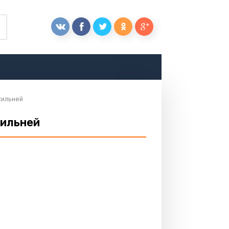
 сильней
сильней